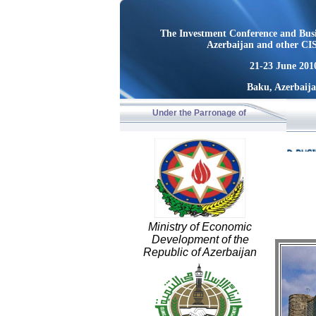
The Investment Conference and Busi
Azerbaijan and other CIS
21-23 June 201
Baku, Azerbaij
Under the Parronage of
Ministry of Economic
Development of the
Republic of Azerbaijan