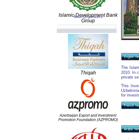
Islamic Development Bank
Main Organizers
Group
The Islam
Thiqah
2010. In 
private se
This Inve
Uzbekista
for invest
Azerbaijan Export and Investment
Promotion Foundation (AZPROMO)