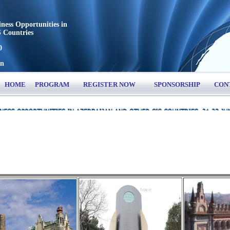
ness Opportunities in
 Countries
Create your own web p
0
minutes...
an
HOME
PROGRAM
REGISTER NOW
SPONSORSHIP
CON