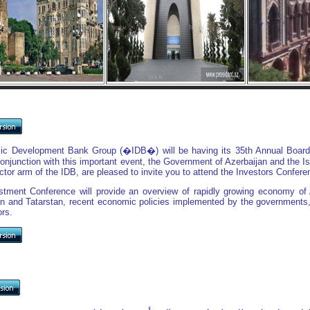
ic Development Bank Group (�IDB�) will be having its 35th Annual Board 
conjunction with this important event, the Government of Azerbaijan and the Is
ctor arm of the IDB, are pleased to invite you to attend the Investors Confer
stment Conference will provide an overview of rapidly growing economy of 
n and Tatarstan, recent economic policies implemented by the governments, p
ors.