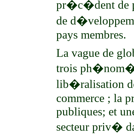
pr�c�dent de po
de d�veloppemen
pays membres.
La vague de globa
trois ph�nom�n
lib�ralisation 
commerce ; la pr
publiques; et un
secteur priv� da