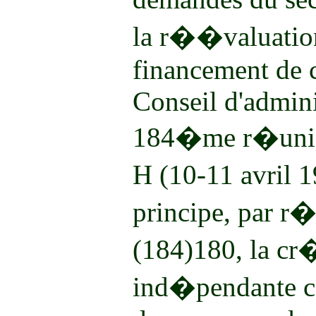
la r��valuation
financement de ce
Conseil d'admini
184�me r�union
H (10-11 avril 
principe, par 
(184)180, la cr
ind�pendante c